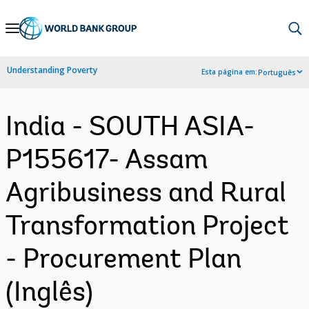
Skip
to
Main
Understanding Poverty
Esta página em:
Português
Navigation
India - SOUTH ASIA-
P155617- Assam
Agribusiness and Rural
Transformation Project
- Procurement Plan
(Inglês)