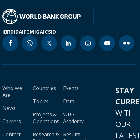
IBRD
IDA
IFC
MIGA
ICSID
Who We
Countries
Events
STAY
Are
CURR
Topics
Data
News
WITH
Projects &
WBG
Careers
Operations
Academy
OUR
LATES
Contact
Research &
Results