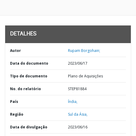
DETALHES
Autor
Rupam Borgohain;
Data do documento
2023/06/17
TIpo de documento
Plano de Aquisições
No. do relatório
STEP81884
País
Índia,
Região
Sul da Ásia,
Data de divulgação
2023/06/16