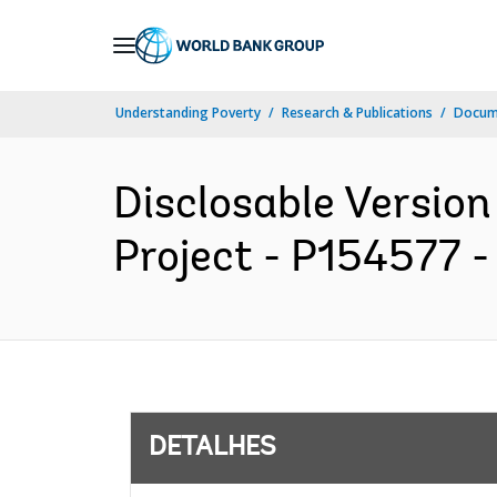
Skip
to
Main
Understanding Poverty
Research & Publications
Docume
Navigation
Disclosable Version
Project - P154577 -
DETALHES