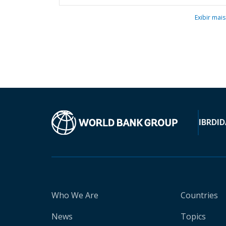
Exibir mais
IBRD
ID
Who We Are
Countries
News
Topics