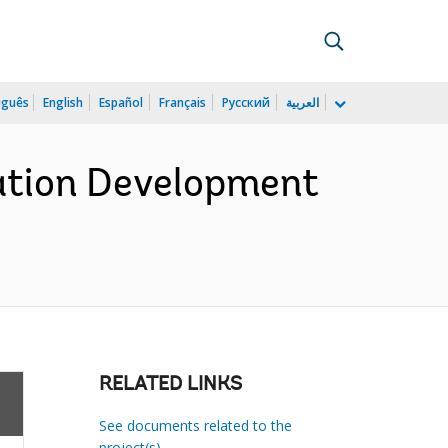
uguês
English
Español
Français
Русский
العربية
cation Development
RELATED LINKS
See documents related to the
project(s)