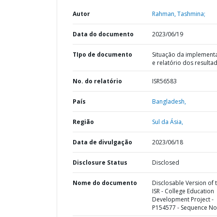
Autor
Rahman, Tashmina;
Data do documento
2023/06/19
TIpo de documento
Situação da implement
e relatório dos resulta
No. do relatório
ISR56583
País
Bangladesh,
Região
Sul da Ásia,
Data de divulgação
2023/06/18
Disclosure Status
Disclosed
Nome do documento
Disclosable Version of 
ISR - College Education
Development Project -
P154577 - Sequence No 