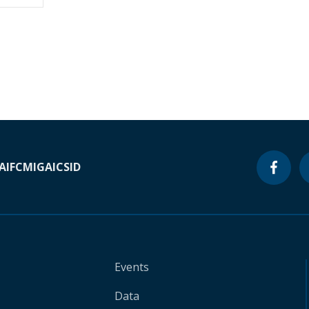
A
IFC
MIGA
ICSID
Events
Data