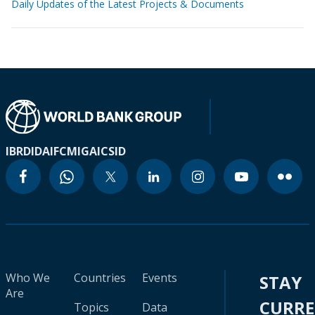
Daily Updates of the Latest Projects & Documents
IBRD
IDA
IFC
MIGA
ICSID
Who We
Countries
Events
STAY
Are
CURR
Topics
Data