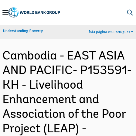
Skip
to
Main
Understanding Poverty
Esta página em:
Português
Navigation
Cambodia - EAST ASIA
AND PACIFIC- P153591-
KH - Livelihood
Enhancement and
Association of the Poor
Project (LEAP) -