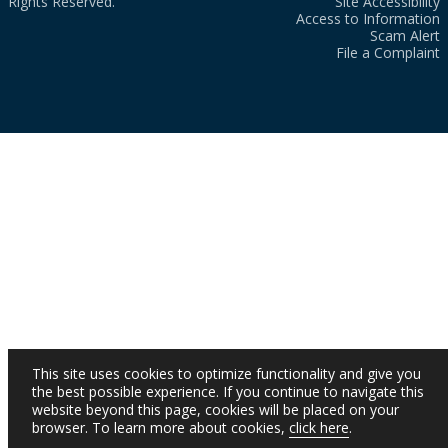
Rights Reserved.
Site Accessibility
Access to Information
Scam Alert
File a Complaint
This site uses cookies to optimize functionality and give you
the best possible experience. If you continue to navigate this
website beyond this page, cookies will be placed on your
browser. To learn more about cookies,
click here
.