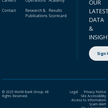
Careers
Operations
Academy
OUR
LATES
Contact
Research &
Results
Publications
Scorecard
DATA
&
INSIGH
Sign
© 2025 World Bank Group. All
Legal
Privacy Notice
Rights Reserved.
Site Accessibility
Access to Information
Scam Alert