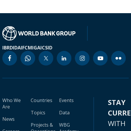
IBRD
IDA
IFC
MIGA
ICSID
Who We
Countries
Events
STAY
Are
CURR
Topics
Data
News
WITH
Projects &
WBG