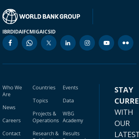
IBRD
IDA
IFC
MIGA
ICSID
Who We
Countries
Events
STAY
Are
CURR
Topics
Data
News
WITH
Projects &
WBG
Careers
Operations
Academy
OUR
LATES
Contact
Research &
Results