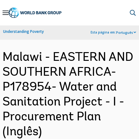
Skip
to
Main
Understanding Poverty
Esta página em:
Português
Navigation
Malawi - EASTERN AND
SOUTHERN AFRICA-
P178954- Water and
Sanitation Project - I -
Procurement Plan
(Inglês)