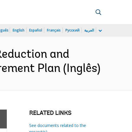
uguês
English
Español
Français
Русский
العربية
Reduction and
rement Plan (Inglês)
RELATED LINKS
See documents related to the
project(s)