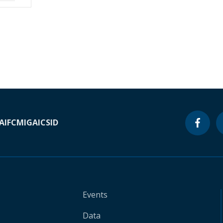
A
IFC
MIGA
ICSID
Events
Data