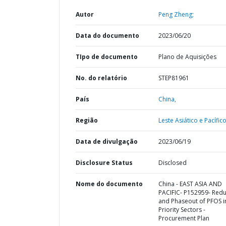
Autor
Peng Zheng;
Data do documento
2023/06/20
TIpo de documento
Plano de Aquisições
No. do relatório
STEP81961
País
China,
Região
Leste Asiático e Pacífico
Data de divulgação
2023/06/19
Disclosure Status
Disclosed
Nome do documento
China - EAST ASIA AND
PACIFIC- P152959- Redu
and Phaseout of PFOS i
Priority Sectors -
Procurement Plan