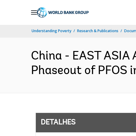
Skip
to
Main
Understanding Poverty
Research & Publications
Docume
Navigation
China - EAST ASIA
Phaseout of PFOS in
DETALHES