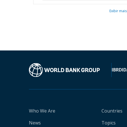
Exibir mais
IBRD
ID
Who We Are
Countries
News
Topics