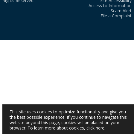
Rights Reserved.
Site Accessibility
Access to Information
Scam Alert
File a Complaint
This site uses cookies to optimize functionality and give you
the best possible experience. If you continue to navigate this
website beyond this page, cookies will be placed on your
browser. To learn more about cookies,
click here
.