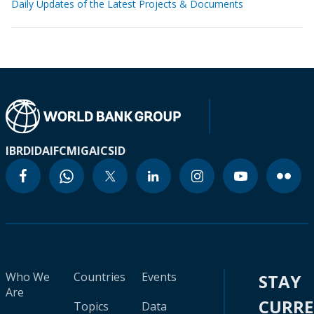
Daily Updates of the Latest Projects & Documents
IBRD
IDA
IFC
MIGA
ICSID
Who We
Countries
Events
STAY
Are
CURR
Topics
Data