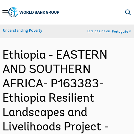
Skip
to
Main
Understanding Poverty
Esta página em:
Português
Navigation
Ethiopia - EASTERN
AND SOUTHERN
AFRICA- P163383-
Ethiopia Resilient
Landscapes and
Livelihoods Project -