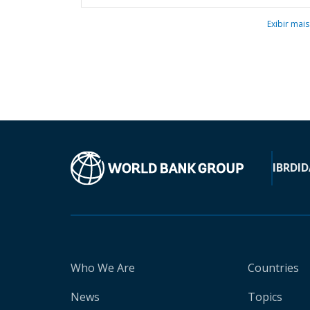
Exibir mais
IBRD
ID
Who We Are
Countries
News
Topics