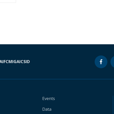
A
IFC
MIGA
ICSID
Events
Data