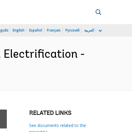
uguês
English
Español
Français
Русский
العربية
Electrification -
RELATED LINKS
See documents related to the
project(s)