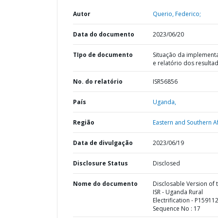
Autor
Querio, Federico;
Data do documento
2023/06/20
TIpo de documento
Situação da implement
e relatório dos resulta
No. do relatório
ISR56856
País
Uganda,
Região
Eastern and Southern Af
Data de divulgação
2023/06/19
Disclosure Status
Disclosed
Nome do documento
Disclosable Version of 
ISR - Uganda Rural
Electrification - P159112
Sequence No : 17