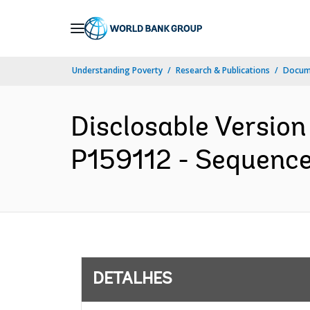
Skip
to
Main
Understanding Poverty
Research & Publications
Docume
Navigation
Disclosable Version 
P159112 - Sequence 
DETALHES