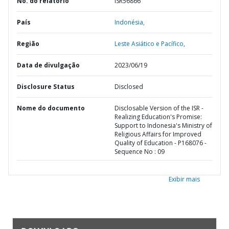
No. do relatório
ISR56866
País
Indonésia,
Região
Leste Asiático e Pacífico,
Data de divulgação
2023/06/19
Disclosure Status
Disclosed
Nome do documento
Disclosable Version of the ISR -
Realizing Education's Promise:
Support to Indonesia's Ministry of
Religious Affairs for Improved
Quality of Education - P168076 -
Sequence No : 09
Exibir mais