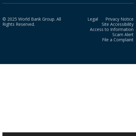
© 2025 World Bank Group. All
Legal
Privacy Notice
Rights Reserved.
Site Accessibility
Access to Information
Scam Alert
File a Complaint