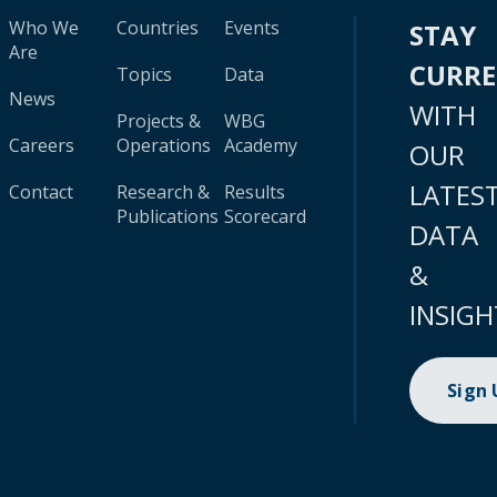
Who We
Countries
Events
STAY
Are
CURR
Topics
Data
News
WITH
Projects &
WBG
Careers
Operations
Academy
OUR
LATES
Contact
Research &
Results
Publications
Scorecard
DATA
&
INSIGH
Sign