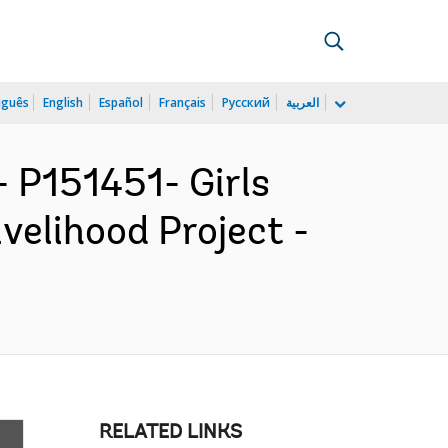
uguês
English
Español
Français
Русский
العربية
P151451- Girls
lihood Project -
RELATED LINKS