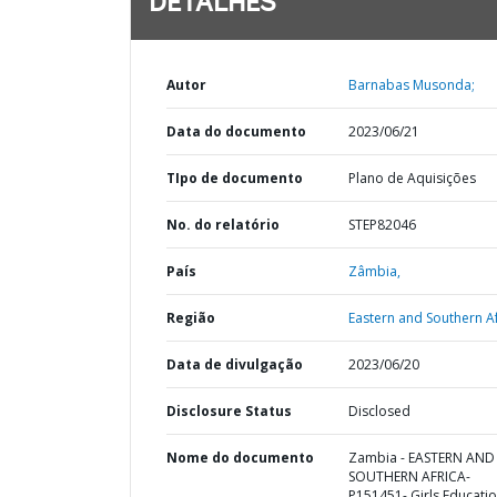
DETALHES
Autor
Barnabas Musonda;
Data do documento
2023/06/21
TIpo de documento
Plano de Aquisições
No. do relatório
STEP82046
País
Zâmbia,
Região
Eastern and Southern Af
Data de divulgação
2023/06/20
Disclosure Status
Disclosed
Nome do documento
Zambia - EASTERN AND
SOUTHERN AFRICA-
P151451- Girls Educati