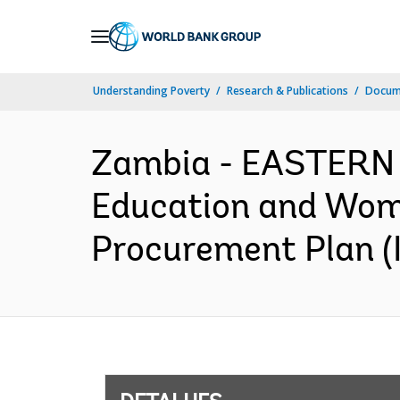
Skip
to
Main
Understanding Poverty
Research & Publications
Docume
Navigation
Zambia - EASTERN
Education and Wom
Procurement Plan (I