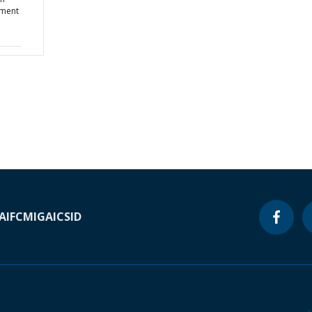
ment
A
IFC
MIGA
ICSID