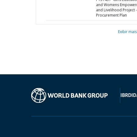
and Womens Empower
and Livelihood Project -
Procurement Plan
Exibir mais
IBRD
ID