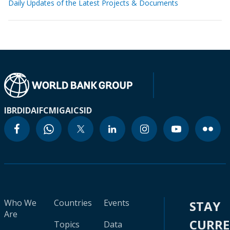
Daily Updates of the Latest Projects & Documents
IBRD
IDA
IFC
MIGA
ICSID
Who We
Countries
Events
STAY
Are
CURR
Topics
Data