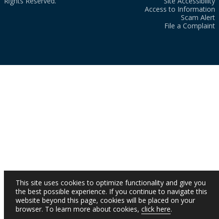
Rights Reserved.
Site Accessibility
Access to Information
Scam Alert
File a Complaint
This site uses cookies to optimize functionality and give you
the best possible experience. If you continue to navigate this
website beyond this page, cookies will be placed on your
browser. To learn more about cookies,
click here
.