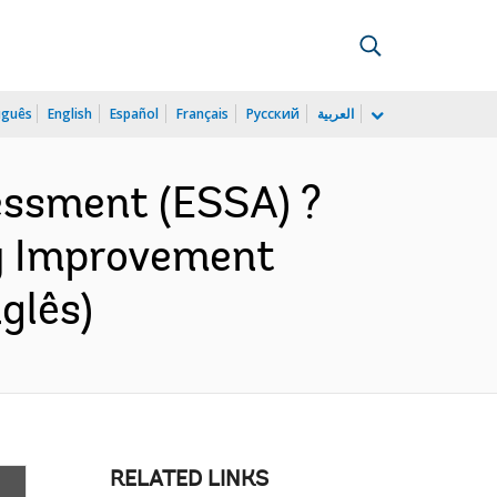
uguês
English
Español
Français
Русский
العربية
essment (ESSA) ?
ty Improvement
glês)
RELATED LINKS