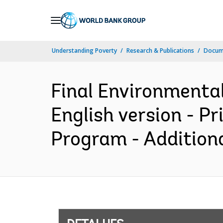
Skip
to
Main
Understanding Poverty
Research & Publications
Docume
Navigation
Final Environmenta
English version - 
Program - Additiona