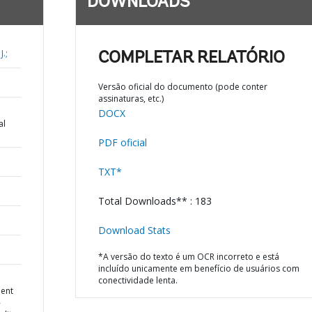
DOWNLOADS
J.;
COMPLETAR RELATÓRIO
Versão oficial do documento (pode conter
assinaturas, etc.)
DOCX
al
PDF oficial
TXT*
Total Downloads** : 183
Download Stats
*A versão do texto é um OCR incorreto e está
incluído unicamente em benefício de usuários com
d
conectividade lenta.
ment
-