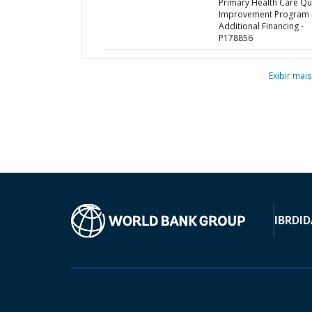
Primary Health Care Qua
Improvement Program 
Additional Financing -
P178856
Exibir mais
IBRD
ID