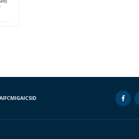
lity
-
A
IFC
MIGA
ICSID