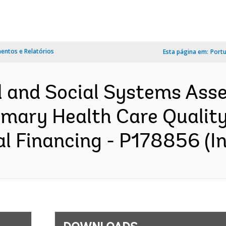
ntos e Relatórios
Esta página em:
Port
l and Social Systems Ass
Primary Health Care Quali
l Financing - P178856 (In