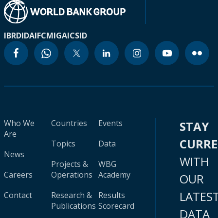
IBRD
IDA
IFC
MIGA
ICSID
Who We
Countries
Events
STAY
Are
CURR
Topics
Data
News
WITH
Projects &
WBG
Careers
Operations
Academy
OUR
LATES
Contact
Research &
Results
Publications
Scorecard
DATA