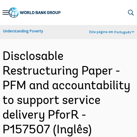
Skip
to
Main
Understanding Poverty
Esta página em:
Português
Navigation
Disclosable
Restructuring Paper -
PFM and accountability
to support service
delivery PforR -
P157507 (Inglês)