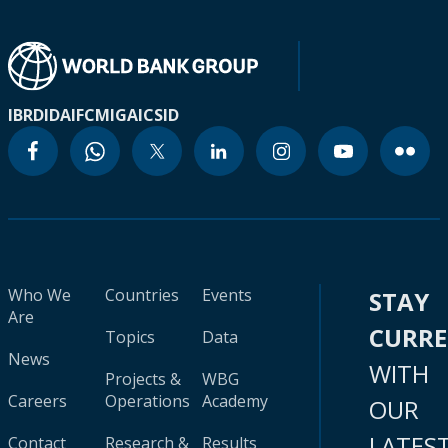
IBRD
IDA
IFC
MIGA
ICSID
Who We
Countries
Events
STAY
Are
CURR
Topics
Data
News
WITH
Projects &
WBG
Careers
Operations
Academy
OUR
LATES
Contact
Research &
Results