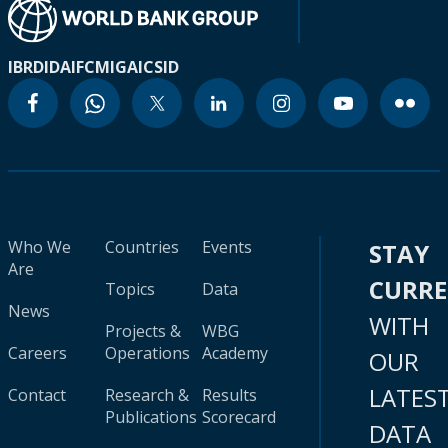
IBRD
IDA
IFC
MIGA
ICSID
Who We
Countries
Events
STAY
Are
CURR
Topics
Data
News
WITH
Projects &
WBG
Careers
Operations
Academy
OUR
LATES
Contact
Research &
Results
Publications
Scorecard
DATA