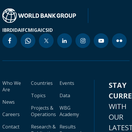
IBRD
IDA
IFC
MIGA
ICSID
Who We
Countries
Events
STAY
Are
CURR
Topics
Data
News
WITH
Projects &
WBG
Careers
Operations
Academy
OUR
LATES
Contact
Research &
Results