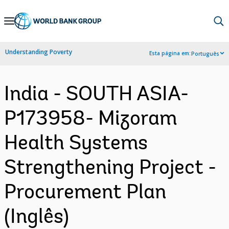
Skip
to
Main
Understanding Poverty
Esta página em:
Português
Navigation
India - SOUTH ASIA-
P173958- Mizoram
Health Systems
Strengthening Project -
Procurement Plan
(Inglês)