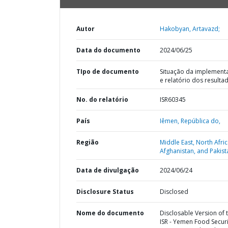
Autor
Hakobyan, Artavazd;
Data do documento
2024/06/25
TIpo de documento
Situação da implement
e relatório dos resulta
No. do relatório
ISR60345
País
Iêmen,
República do,
Região
Middle East, North Afric
Afghanistan, and Pakist
Data de divulgação
2024/06/24
Disclosure Status
Disclosed
Nome do documento
Disclosable Version of 
ISR - Yemen Food Securi