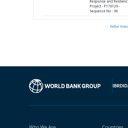
Response and Resilienc
Project - P176129 -
Sequence No : 06
Exibir mais
IBRD
ID
Who We Are
Countries