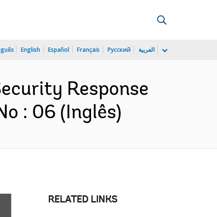
uguês
English
Español
Français
Русский
العربية
 Security Response
o : 06 (Inglês)
RELATED LINKS