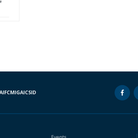
e
A
IFC
MIGA
ICSID
Events