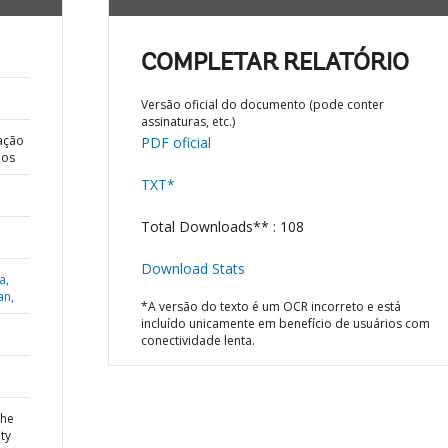
COMPLETAR RELATÓRIO
Versão oficial do documento (pode conter
assinaturas, etc.)
ação
PDF oficial
dos
TXT*
Total Downloads** : 108
Download Stats
a,
an,
*A versão do texto é um OCR incorreto e está
incluído unicamente em benefício de usuários com
conectividade lenta.
the
ty