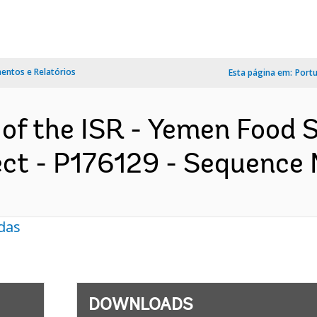
ntos e Relatórios
Esta página em:
Port
 of the ISR - Yemen Food
ect - P176129 - Sequence N
das
DOWNLOADS