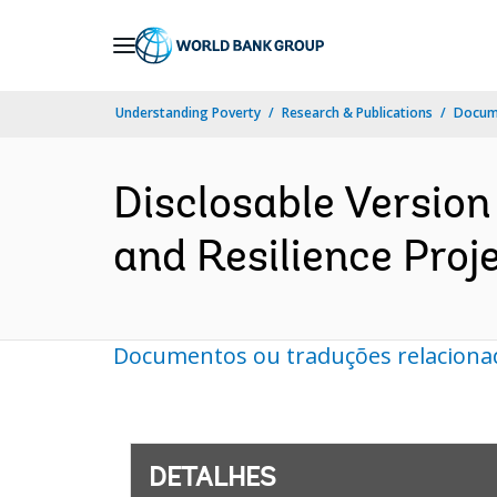
Skip
to
Main
Understanding Poverty
Research & Publications
Docume
Navigation
Disclosable Version
and Resilience Proj
Documentos ou traduções relaciona
DETALHES