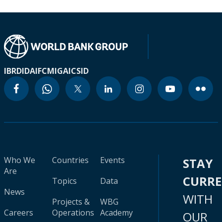
IBRD
IDA
IFC
MIGA
ICSID
Who We
Countries
Events
STAY
Are
CURR
Topics
Data
News
WITH
Projects &
WBG
Careers
Operations
Academy
OUR