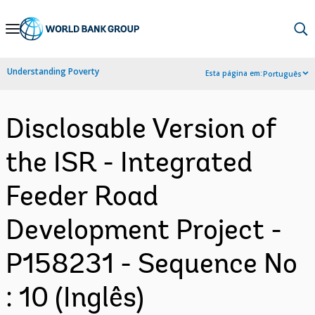
Skip
to
Main
Understanding Poverty
Esta página em:
Português
Navigation
Disclosable Version of
the ISR - Integrated
Feeder Road
Development Project -
P158231 - Sequence No
: 10 (Inglês)