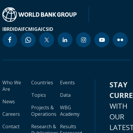
IBRD
IDA
IFC
MIGA
ICSID
Who We
Countries
Events
STAY
Are
CURR
Topics
Data
News
WITH
Projects &
WBG
Careers
Operations
Academy
OUR
LATES
Contact
Research &
Results