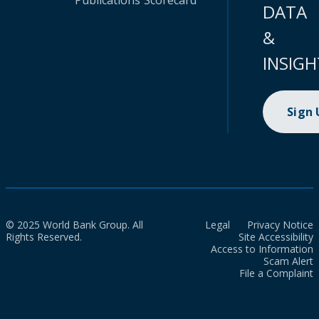
Publications
Scorecard
DATA
&
INSIGH
Sign
© 2025 World Bank Group. All
Legal
Privacy Notice
Rights Reserved.
Site Accessibility
Access to Information
Scam Alert
File a Complaint