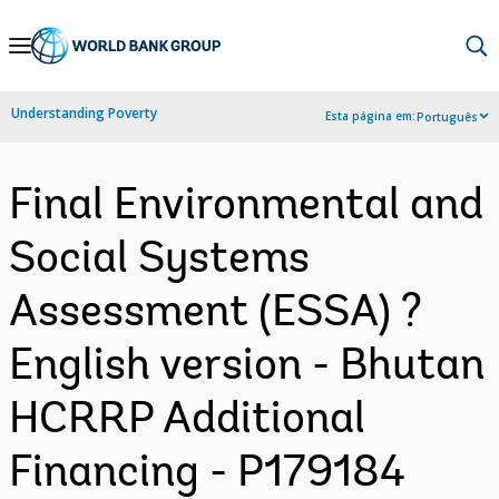
Skip
to
Main
Understanding Poverty
Esta página em:
Português
Navigation
Final Environmental and
Social Systems
Assessment (ESSA) ?
English version - Bhutan
HCRRP Additional
Financing - P179184