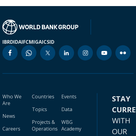
IBRD
IDA
IFC
MIGA
ICSID
Who We
Countries
Events
STAY
Are
CURR
Topics
Data
News
WITH
Projects &
WBG
Careers
Operations
Academy
OUR