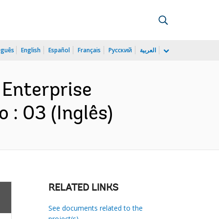
uguês
English
Español
Français
Русский
العربية
 Enterprise
: 03 (Inglês)
RELATED LINKS
See documents related to the
project(s)