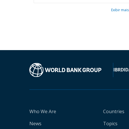
Exibir mais
IBRD
ID
Who We Are
Countries
News
Topics