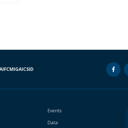
A
IFC
MIGA
ICSID
Events
Data