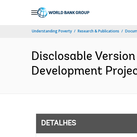
Skip
to
Main
Understanding Poverty
Research & Publications
Docume
Navigation
Disclosable Version
Development Project
DETALHES