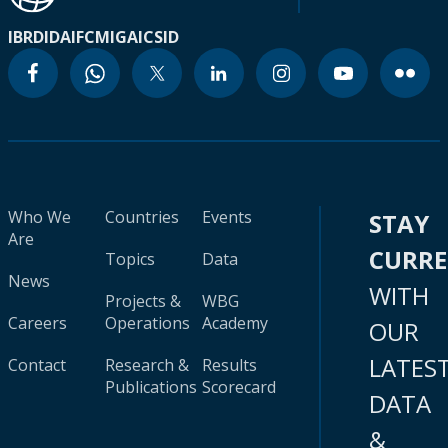
IBRD
IDA
IFC
MIGA
ICSID
Who We
Countries
Events
STAY
Are
CURR
Topics
Data
News
WITH
Projects &
WBG
Careers
Operations
Academy
OUR
LATES
Contact
Research &
Results
Publications
Scorecard
DATA
&