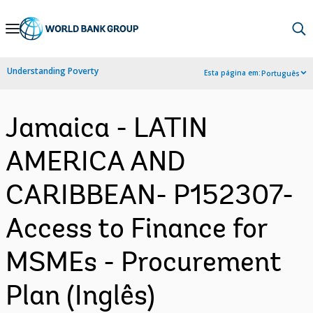
Skip
to
Main
Understanding Poverty
Esta página em:
Português
Navigation
Jamaica - LATIN
AMERICA AND
CARIBBEAN- P152307-
Access to Finance for
MSMEs - Procurement
Plan (Inglês)