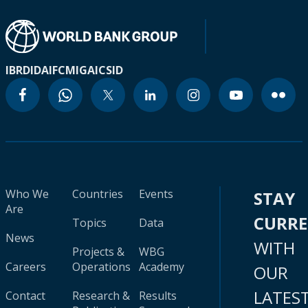
IBRD
IDA
IFC
MIGA
ICSID
Who We
Countries
Events
STAY
Are
CURR
Topics
Data
News
WITH
Projects &
WBG
Careers
Operations
Academy
OUR
LATES
Contact
Research &
Results