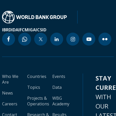
IBRD
IDA
IFC
MIGA
ICSID
Who We
Countries
Events
STAY
Are
CURR
Topics
Data
News
WITH
Projects &
WBG
Careers
Operations
Academy
OUR
LATES
Contact
Research &
Results