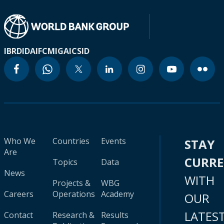
IBRD
IDA
IFC
MIGA
ICSID
Who We
Countries
Events
STAY
Are
CURR
Topics
Data
News
WITH
Projects &
WBG
Careers
Operations
Academy
OUR
LATES
Contact
Research &
Results