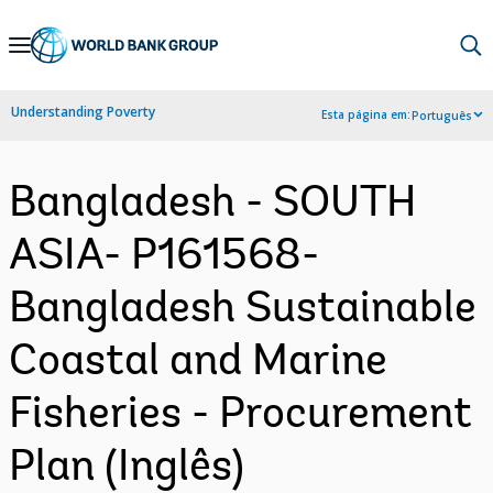
Skip
to
Main
Understanding Poverty
Esta página em:
Português
Navigation
Bangladesh - SOUTH
ASIA- P161568-
Bangladesh Sustainable
Coastal and Marine
Fisheries - Procurement
Plan (Inglês)