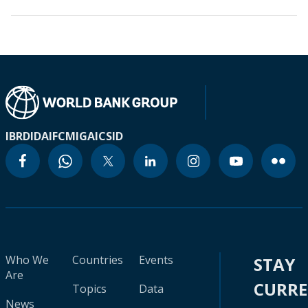
IBRD
IDA
IFC
MIGA
ICSID
Who We
Countries
Events
STAY
Are
CURR
Topics
Data
News