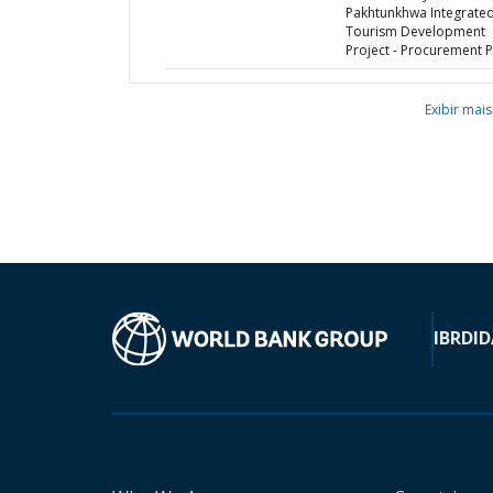
Pakhtunkhwa Integrate
Tourism Development
Project - Procurement P
Exibir mais
IBRD
ID