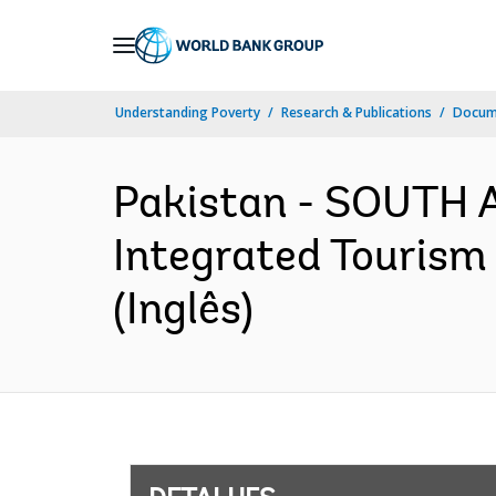
Skip
to
Main
Understanding Poverty
Research & Publications
Docume
Navigation
Pakistan - SOUTH 
Integrated Tourism
(Inglês)