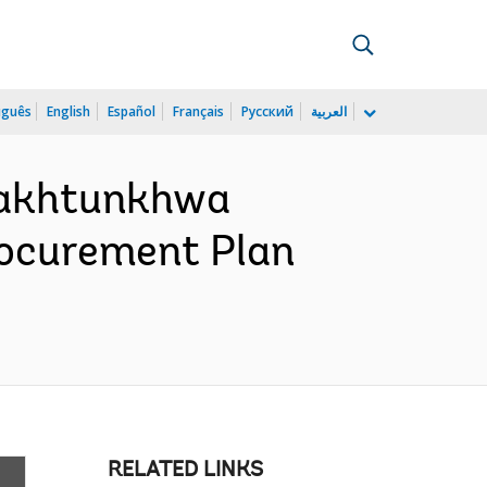
uguês
English
Español
Français
Русский
العربية
Pakhtunkhwa
rocurement Plan
RELATED LINKS