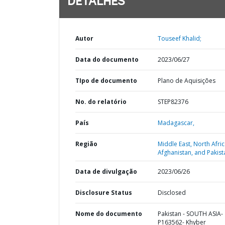
DETALHES
Autor
Touseef Khalid;
Data do documento
2023/06/27
TIpo de documento
Plano de Aquisições
No. do relatório
STEP82376
País
Madagascar,
Região
Middle East, North Afric
Afghanistan, and Pakist
Data de divulgação
2023/06/26
Disclosure Status
Disclosed
Nome do documento
Pakistan - SOUTH ASIA-
P163562- Khyber