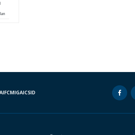
d
lan
A
IFC
MIGA
ICSID