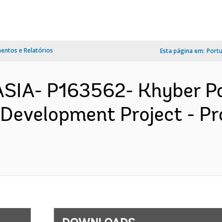
ntos e Relatórios
Esta página em:
Port
ASIA- P163562- Khyber 
 Development Project - P