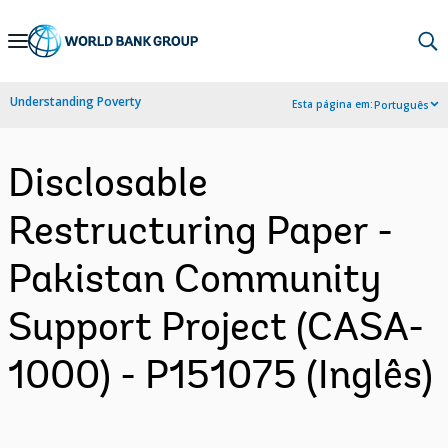
Skip
to
Main
Understanding Poverty
Esta página em:
Português
Navigation
Disclosable
Restructuring Paper -
Pakistan Community
Support Project (CASA-
1000) - P151075 (Inglês)