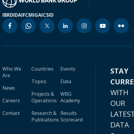
IBRD
IDA
IFC
MIGA
ICSID
Who We
Countries
Events
STAY
Are
CURR
Topics
Data
News
WITH
Projects &
WBG
Careers
Operations
Academy
OUR
LATES
Contact
Research &
Results
Publications
Scorecard
DATA