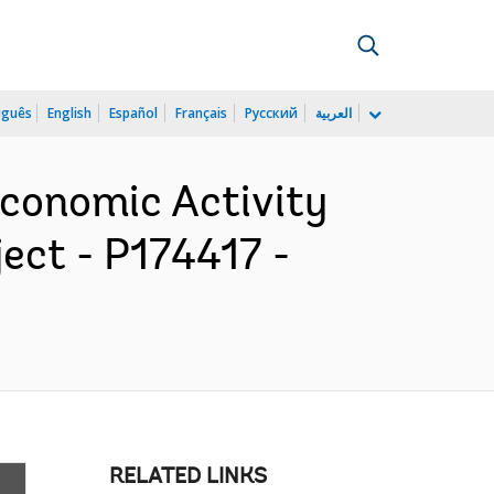
uguês
English
Español
Français
Русский
العربية
Economic Activity
ect - P174417 -
RELATED LINKS