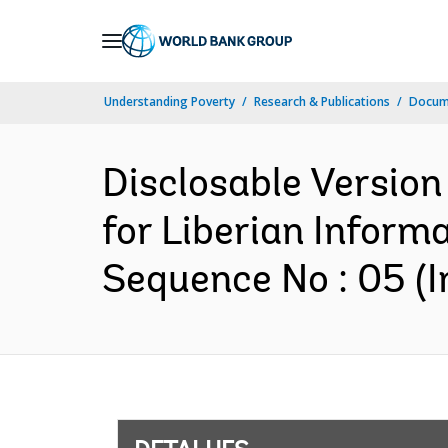
Skip
to
Main
Understanding Poverty
Research & Publications
Docume
Navigation
Disclosable Version
for Liberian Inform
Sequence No : 05 (I