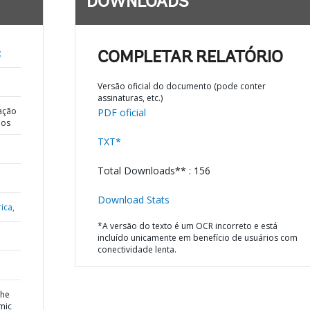
DOWNLOADS
;
COMPLETAR RELATÓRIO
Versão oficial do documento (pode conter
assinaturas, etc.)
ação
PDF oficial
dos
TXT*
Total Downloads** : 156
Download Stats
ica,
*A versão do texto é um OCR incorreto e está
incluído unicamente em benefício de usuários com
conectividade lenta.
the
mic