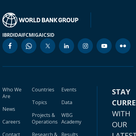
IBRD
IDA
IFC
MIGA
ICSID
Who We
Countries
Events
STAY
Are
CURR
Topics
Data
News
WITH
Projects &
WBG
Careers
Operations
Academy
OUR
LATES
Contact
Research &
Results