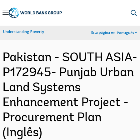
Skip
to
Main
Understanding Poverty
Esta página em:
Português
Navigation
Pakistan - SOUTH ASIA-
P172945- Punjab Urban
Land Systems
Enhancement Project -
Procurement Plan
(Inglês)