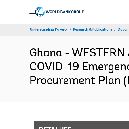
Skip
to
Main
Understanding Poverty
Research & Publications
Docume
Navigation
Ghana - WESTERN 
COVID-19 Emergenc
Procurement Plan (I