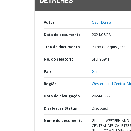
DETALHES
Autor
Osei, Daniel;
Data do documento
2024/06/28
TIpo de documento
Plano de Aquisições
No. do relatório
STEP98941
País
Gana,
Região
Western and Central Afr
Data de divulgação
2024/06/27
Disclosure Status
Disclosed
Nome do documento
Ghana - WESTERN AND
CENTRAL AFRICA- P173
Ghana COVID-19 Emerg