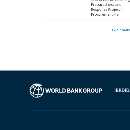
Preparedness and
Response Project -
Procurement Plan
Exibir mais
IBRD
ID