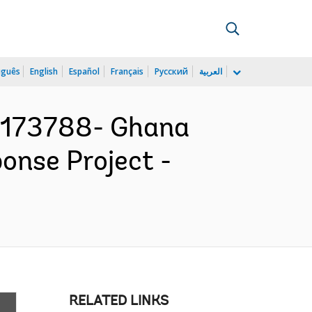
uguês
English
Español
Français
Русский
العربية
173788- Ghana
nse Project -
RELATED LINKS