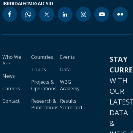
IBRD
IDA
IFC
MIGA
ICSID
Who We
Countries
Events
STAY
Are
CURR
Topics
Data
News
WITH
Projects &
WBG
Careers
Operations
Academy
OUR
LATES
Contact
Research &
Results
Publications
Scorecard
DATA
&