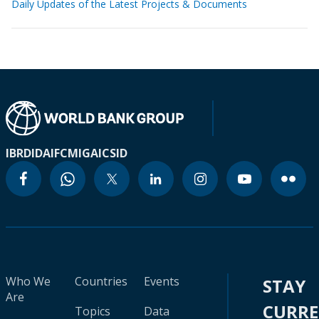
Daily Updates of the Latest Projects & Documents
IBRD
IDA
IFC
MIGA
ICSID
Who We
Countries
Events
STAY
Are
CURR
Topics
Data