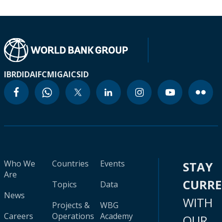
IBRD
IDA
IFC
MIGA
ICSID
Who We
Countries
Events
STAY
Are
CURR
Topics
Data
News
WITH
Projects &
WBG
Careers
Operations
Academy
OUR