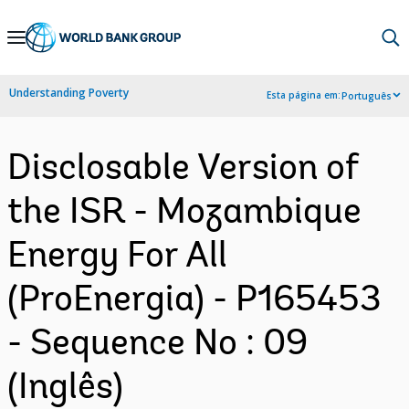
Skip
to
Main
Understanding Poverty
Esta página em:
Português
Navigation
Disclosable Version of
the ISR - Mozambique
Energy For All
(ProEnergia) - P165453
- Sequence No : 09
(Inglês)