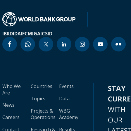
IBRD
IDA
IFC
MIGA
ICSID
Who We
Countries
Events
STAY
Are
CURR
Topics
Data
News
WITH
Projects &
WBG
Careers
Operations
Academy
OUR
LATES
Contact
Research &
Results