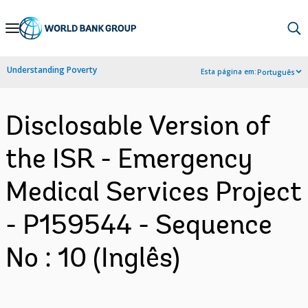
Skip
to
Main
Understanding Poverty
Esta página em:
Português
Navigation
Disclosable Version of
the ISR - Emergency
Medical Services Project
- P159544 - Sequence
No : 10 (Inglês)