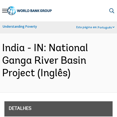
Skip
to
Main
Understanding Poverty
Esta página em:
Português
Navigation
India - IN: National
Ganga River Basin
Project (Inglês)
DETALHES