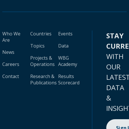
Who We
Countries
Events
STAY
Are
CURR
Topics
Data
News
WITH
Projects &
WBG
Careers
Operations
Academy
OUR
LATES
Contact
Research &
Results
Publications
Scorecard
DATA
&
INSIGH
Sign