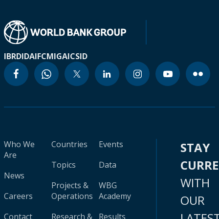
IBRD
IDA
IFC
MIGA
ICSID
Who We
Countries
Events
STAY
Are
CURR
Topics
Data
News
WITH
Projects &
WBG
Careers
Operations
Academy
OUR
LATES
Contact
Research &
Results