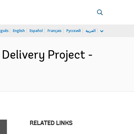
uguês
English
Español
Français
Русский
العربية
 Delivery Project -
RELATED LINKS