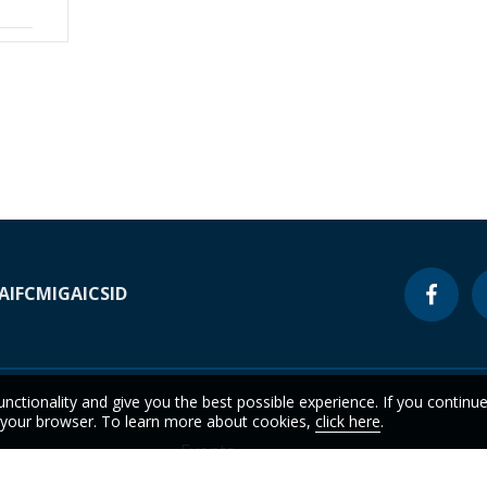
A
IFC
MIGA
ICSID
unctionality and give you the best possible experience. If you continu
n your browser. To learn more about cookies,
click here
.
Events