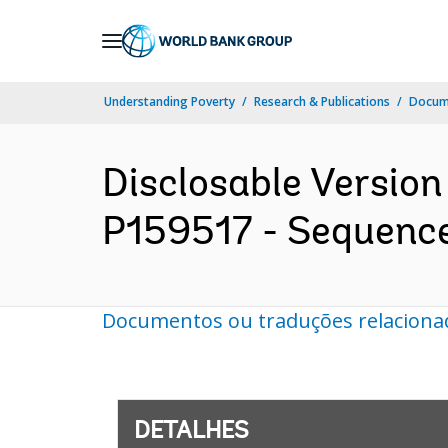
Skip
to
Main
Understanding Poverty
Research & Publications
Docume
Navigation
Disclosable Version 
P159517 - Sequence 
Documentos ou traduções relaciona
DETALHES