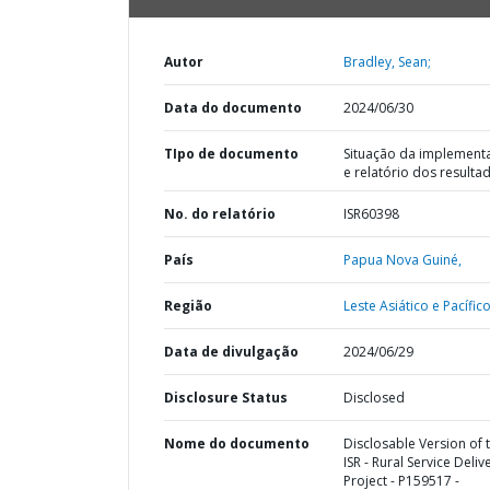
Autor
Bradley, Sean;
Data do documento
2024/06/30
TIpo de documento
Situação da implement
e relatório dos resulta
No. do relatório
ISR60398
País
Papua Nova Guiné,
Região
Leste Asiático e Pacífico
Data de divulgação
2024/06/29
Disclosure Status
Disclosed
Nome do documento
Disclosable Version of 
ISR - Rural Service Deliv
Project - P159517 -