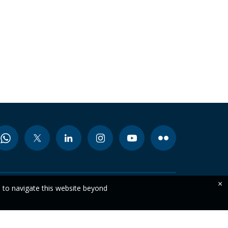
×
e to navigate this website beyond
STAY CURRENT
WITH OUR