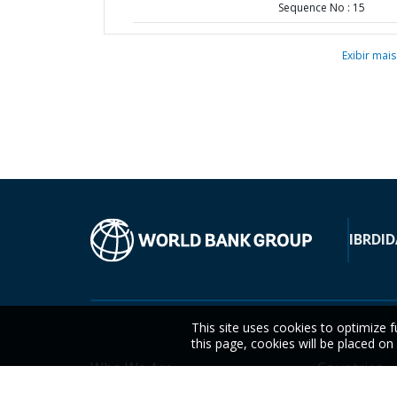
Sequence No : 15
Exibir mais
IBRD
ID
This site uses cookies to optimize f
this page, cookies will be placed o
Who We Are
Countries