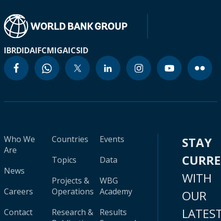
IBRD
IDA
IFC
MIGA
ICSID
Who We
Countries
Events
STAY
Are
CURR
Topics
Data
News
WITH
Projects &
WBG
Careers
Operations
Academy
OUR
LATES
Contact
Research &
Results