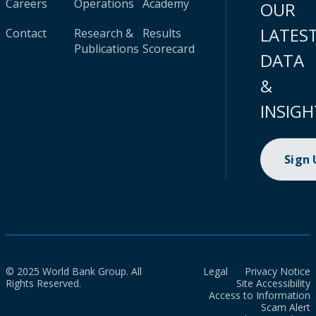
Careers
Operations
Academy
OUR
LATES
Contact
Research &
Results
Publications
Scorecard
DATA
&
INSIGH
Sign
© 2025 World Bank Group. All
Legal
Privacy Notice
Rights Reserved.
Site Accessibility
Access to Information
Scam Alert