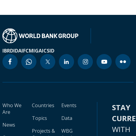
IBRD
IDA
IFC
MIGA
ICSID
Who We
Countries
Events
STAY
Are
CURR
Topics
Data
News
WITH
Projects &
WBG