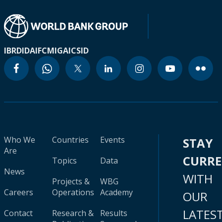
IBRD
IDA
IFC
MIGA
ICSID
Who We
Countries
Events
STAY
Are
CURR
Topics
Data
News
WITH
Projects &
WBG
Careers
Operations
Academy
OUR
LATES
Contact
Research &
Results