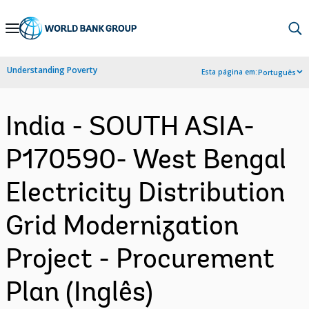
Skip
to
Main
Understanding Poverty
Esta página em:
Português
Navigation
India - SOUTH ASIA-
P170590- West Bengal
Electricity Distribution
Grid Modernization
Project - Procurement
Plan (Inglês)