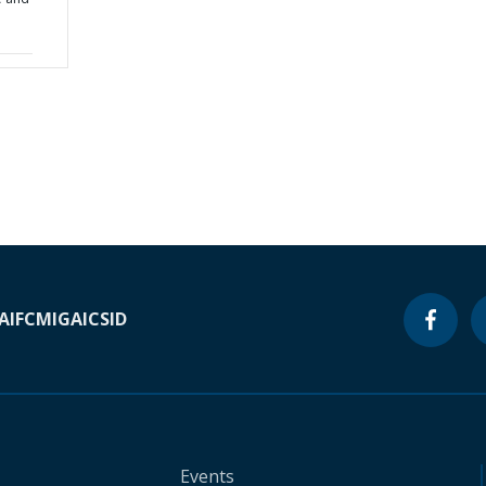
A
IFC
MIGA
ICSID
Events