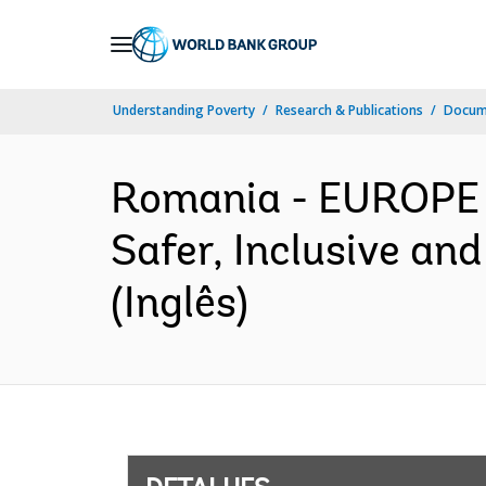
Skip
to
Main
Understanding Poverty
Research & Publications
Docume
Navigation
Romania - EUROPE
Safer, Inclusive an
(Inglês)