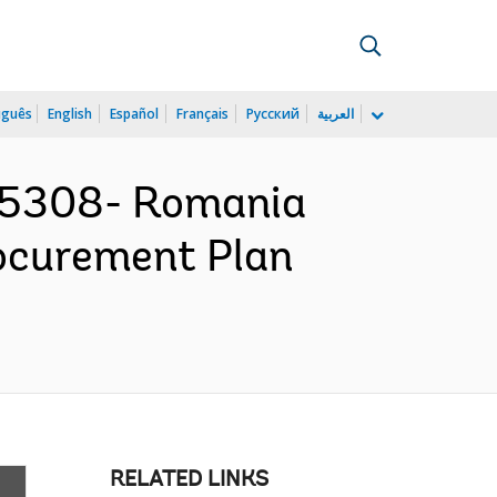
uguês
English
Español
Français
Русский
العربية
75308- Romania
rocurement Plan
RELATED LINKS