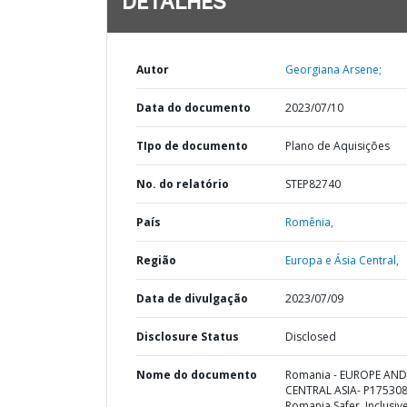
DETALHES
Autor
Georgiana Arsene;
Data do documento
2023/07/10
TIpo de documento
Plano de Aquisições
No. do relatório
STEP82740
País
Romênia,
Região
Europa e Ásia Central,
Data de divulgação
2023/07/09
Disclosure Status
Disclosed
Nome do documento
Romania - EUROPE AND
CENTRAL ASIA- P175308
Romania Safer, Inclusiv