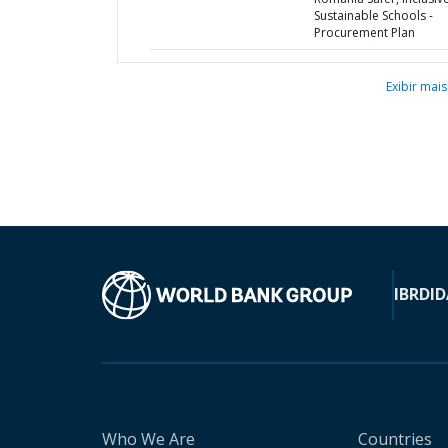
Sustainable Schools -
Procurement Plan
Exibir mais
IBRD
ID
Who We Are
Countries