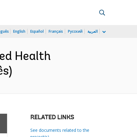
uguês
English
Español
Français
Русский
العربية
ted Health
ês)
RELATED LINKS
See documents related to the
project(s)