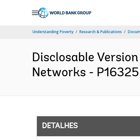
Skip
to
Main
Understanding Poverty
Research & Publications
Docume
Navigation
Disclosable Version
Networks - P163255 
DETALHES