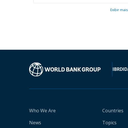
Exibir mais
IBRD
ID
Who We Are
Countries
News
Topics