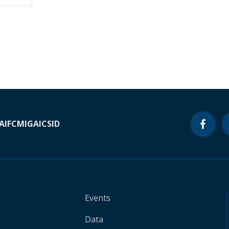
A
IFC
MIGA
ICSID
Events
Data