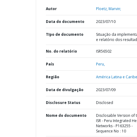
Autor
Ploetz, Marvin;
Data do documento
2023/07/10
TIpo de documento
Situação da implement
e relatório dos resulta
No. do relatório
ISR56502
País
Peru,
Região
América Latina e Caribe
Data de divulgação
2023/07/09
Disclosure Status
Disclosed
Nome do documento
Disclosable Version of 
ISR - Peru Integrated He
Networks - P163255 -
Sequence No : 10