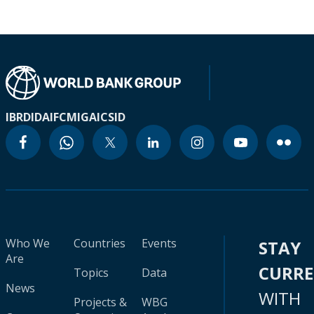
IBRD
IDA
IFC
MIGA
ICSID
Who We
Countries
Events
STAY
Are
CURR
Topics
Data
News
WITH
Projects &
WBG