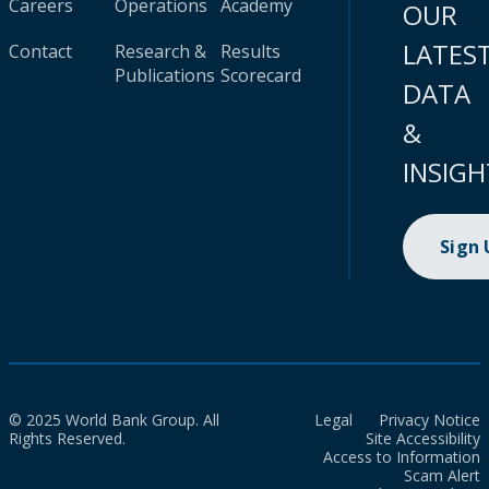
Careers
Operations
Academy
OUR
LATES
Contact
Research &
Results
Publications
Scorecard
DATA
&
INSIGH
Sign
© 2025 World Bank Group. All
Legal
Privacy Notice
Rights Reserved.
Site Accessibility
Access to Information
Scam Alert