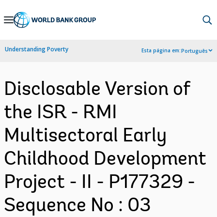
Skip
to
Main
Understanding Poverty
Esta página em:
Português
Navigation
Disclosable Version of
the ISR - RMI
Multisectoral Early
Childhood Development
Project - II - P177329 -
Sequence No : 03