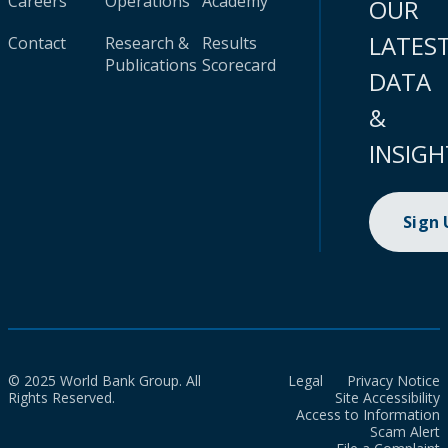
Careers
Operations
Academy
OUR
LATES
Contact
Research &
Results
Publications
Scorecard
DATA
&
INSIGH
Sign
© 2025 World Bank Group. All
Legal
Privacy Notice
Rights Reserved.
Site Accessibility
Access to Information
Scam Alert