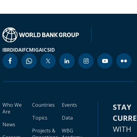
IBRD
IDA
IFC
MIGA
ICSID
Who We
Countries
Events
STAY
Are
CURR
Topics
Data
News
WITH
Projects &
WBG