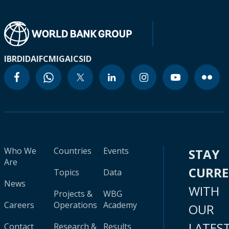
IBRD
IDA
IFC
MIGA
ICSID
Who We
Countries
Events
STAY
Are
CURR
Topics
Data
News
WITH
Projects &
WBG
Careers
Operations
Academy
OUR
LATES
Contact
Research &
Results