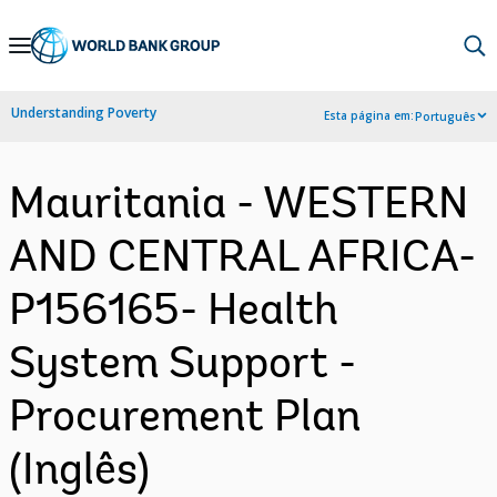
Skip
to
Main
Understanding Poverty
Esta página em:
Português
Navigation
Mauritania - WESTERN
AND CENTRAL AFRICA-
P156165- Health
System Support -
Procurement Plan
(Inglês)