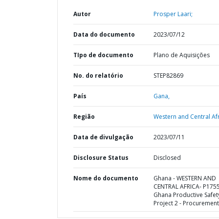
Autor
Prosper Laari;
Data do documento
2023/07/12
TIpo de documento
Plano de Aquisições
No. do relatório
STEP82869
País
Gana,
Região
Western and Central Afr
Data de divulgação
2023/07/11
Disclosure Status
Disclosed
Nome do documento
Ghana - WESTERN AND
CENTRAL AFRICA- P175
Ghana Productive Safet
Project 2 - Procurement