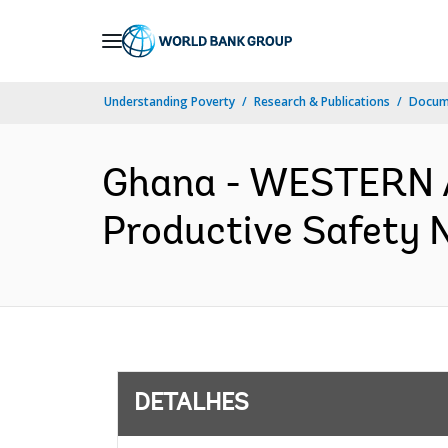
Skip
to
Main
Understanding Poverty
Research & Publications
Docume
Navigation
Ghana - WESTERN 
Productive Safety N
DETALHES