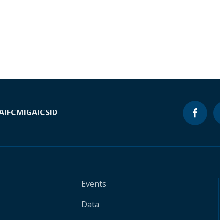
A
IFC
MIGA
ICSID
Events
Data