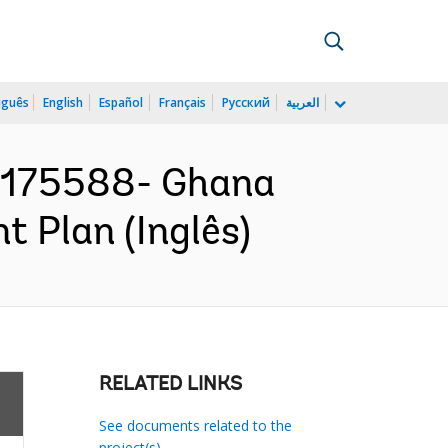
uguês
English
Español
Français
Русский
العربية
175588- Ghana
t Plan (Inglês)
RELATED LINKS
See documents related to the
project(s)