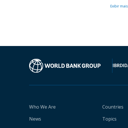
Exibir mais
IBRD
ID
Who We Are
Countries
News
Topics