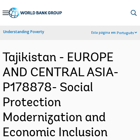
Skip
to
Main
Understanding Poverty
Esta página em:
Português
Navigation
Tajikistan - EUROPE
AND CENTRAL ASIA-
P178878- Social
Protection
Modernization and
Economic Inclusion