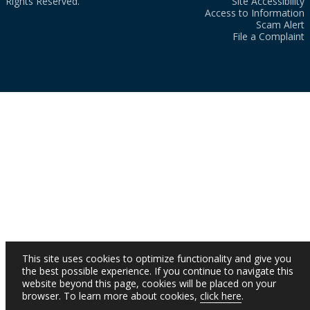
Rights Reserved.
Site Accessibility
Access to Information
Scam Alert
File a Complaint
This site uses cookies to optimize functionality and give you
the best possible experience. If you continue to navigate this
website beyond this page, cookies will be placed on your
browser. To learn more about cookies,
click here
.