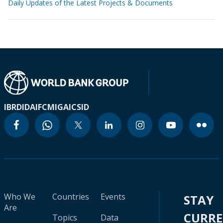
Daily Updates of the Latest Projects & Documents
IBRD
IDA
IFC
MIGA
ICSID
Who We
Countries
Events
STAY
Are
CURR
Topics
Data