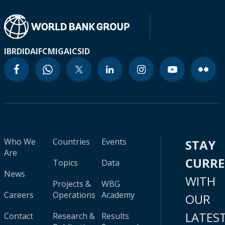
IBRD
IDA
IFC
MIGA
ICSID
Who We
Countries
Events
STAY
Are
CURR
Topics
Data
News
WITH
Projects &
WBG
Careers
Operations
Academy
OUR
LATES
Contact
Research &
Results